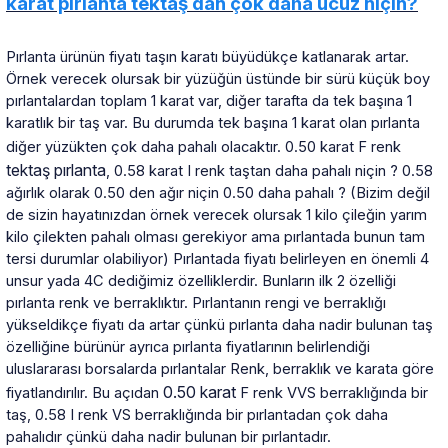
karat pırlanta tektaş dan çok daha ucuz niçin?
Pırlanta ürünün fiyatı taşın karatı büyüdükçe katlanarak artar.
Örnek verecek olursak bir yüzüğün üstünde bir sürü küçük boy
pırlantalardan toplam 1 karat var, diğer tarafta da tek başına 1
karatlık bir taş var. Bu durumda tek başına 1 karat olan pırlanta
diğer yüzükten çok daha pahalı olacaktır. 0.50 karat F renk
tektaş pırlanta
, 0.58 karat I renk taştan daha pahalı niçin ? 0.58
ağırlık olarak 0.50 den ağır niçin 0.50 daha pahalı ? (Bizim değil
de sizin hayatınızdan örnek verecek olursak 1 kilo çileğin yarım
kilo çilekten pahalı olması gerekiyor ama pırlantada bunun tam
tersi durumlar olabiliyor) Pırlantada fiyatı belirleyen en önemli 4
unsur yada 4C dediğimiz özelliklerdir. Bunların ilk 2 özelliği
pırlanta renk ve berraklıktır. Pırlantanın rengi ve berraklığı
yükseldikçe fiyatı da artar çünkü pırlanta daha nadir bulunan taş
özelliğine bürünür ayrıca pırlanta fiyatlarının belirlendiği
uluslararası borsalarda pırlantalar Renk, berraklık ve karata göre
0.50 karat
fiyatlandırılır. Bu açıdan
F renk VVS berraklığında bir
taş, 0.58 I renk VS berraklığında bir pırlantadan çok daha
pahalıdır çünkü daha nadir bulunan bir pırlantadır.