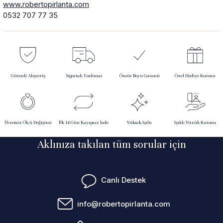
www.robertopirlanta.com
0532 707 77 35
Güvenli Alışveriş
Sigortalı Teslimat
Ömür Boyu Garanti
Özel Hediye Kutusu
Ücretsiz Ölçü Değişimi
İlk 14 Gün Kayıpsız İade
Yüksek Işıltı
Işıklı Yüzük Kutusu
Aklınıza takılan tüm sorular için
Canlı Destek
info@robertopirlanta.com