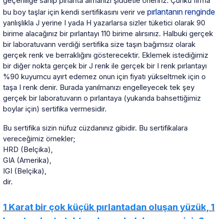
geçerliliğe sahip pırlanta almanızı şiddetle öneririz. Çünkü firma
pırlantanın renginde
bu boy taşlar için kendi sertifikasını verir ve
yanlışlıkla J yerine I yada H yazarlarsa sizler tüketici olarak 90
birime alacağınız bir pırlantayı 110 birime alırsınız. Halbuki gerçek
bir laboratuvarın verdiği sertifika size taşın bağımsız olarak
gerçek renk ve berraklığını gösterecektir. Eklemek istediğimiz
bir diğer nokta gerçek bir J renk ile gerçek bir I renk pırlantayı
%90 kuyumcu ayırt edemez onun için fiyatı yükseltmek için o
taşa I renk denir. Burada yanılmanızı engelleyecek tek şey
gerçek bir laboratuvarın o pırlantaya (yukarıda bahsettiğimiz
boylar için) sertifika vermesidir.
Bu sertifika sizin nüfuz cüzdanınız gibidir. Bu sertifikalara
vereceğimiz örnekler;
HRD (Belçika),
GIA (Amerika),
IGI (Belçika),
dir.
1 Karat bir çok küçük pırlantadan oluşan yüzük, 1