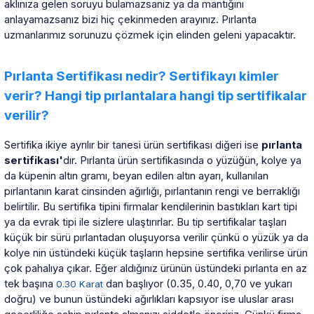
aklınıza gelen soruyu bulamazsanız ya da mantığını
anlayamazsanız bizi hiç çekinmeden arayınız. Pırlanta
uzmanlarımız sorunuzu çözmek için elinden geleni yapacaktır.
 Yüzük
 Kolye
Pırlanta Sertifikası nedir? Sertifikayı kimler
verir? Hangi tip pırlantalara hangi tip sertifikalar
verilir?
Sertifika ikiye ayrılır bir tanesi ürün sertifikası diğeri ise
pırlanta
sertifikası'
dır. Pırlanta ürün sertifikasında o yüzüğün, kolye ya
da küpenin altın gramı, beyan edilen altın ayarı, kullanılan
pırlantanın karat cinsinden ağırlığı, pırlantanın rengi ve berraklığı
belirtilir. Bu sertifika tipini firmalar kendilerinin bastıkları kart tipi
ya da evrak tipi ile sizlere ulaştırırlar. Bu tip sertifikalar taşları
küçük bir sürü pırlantadan oluşuyorsa verilir çünkü o yüzük ya da
kolye nin üstündeki küçük taşların hepsine sertifika verilirse ürün
çok pahalıya çıkar. Eğer aldığınız ürünün üstündeki pırlanta en az
tek başına
dan başlıyor (0.35, 0.40, 0,70 ve yukarı
0.30 Karat
doğru) ve bunun üstündeki ağırlıkları kapsıyor ise uluslar arası