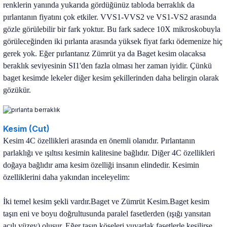
renklerin yanında yukarıda gördüğünüz tabloda berraklık da
pırlantanın fiyatını çok etkiler. VVS1-VVS2 ve VS1-VS2
arasında
gözle görülebilir bir fark yoktur. Bu fark sadece 10X mikroskobuyla
görüleceğinden iki pırlanta arasında yüksek fiyat farkı ödemenize hiç
gerek yok. Eğer pırlantanız Zümrüt
ya da Baget kesim olacaksa
beraklık seviyesinin SI1'den fazla olması her zaman iyidir. Çünkü
baget kesimde lekeler diğer kesim şekillerinden daha belirgin olarak
gözükür.
Kesim (Cut)
Kesim 4C özellikleri arasında en önemli olanıdır. Pırlantanın
parlaklığı ve ışıltısı kesimin kalitesine bağlıdır. Diğer 4C özellikleri
doğaya bağlıdır ama kesim özelliği insanın elindedir. Kesimin
özelliklerini daha yakından inceleyelim:
İki temel kesim şekli vardır.Baget ve Zümrüt Kesim.Baget kesim
taşın eni ve boyu doğrultusunda paralel fasetlerden (ışığı yansıtan
açılı yüzey) oluşur. Eğer taşın köşeleri yuvarlak fasetlerle kesilirse