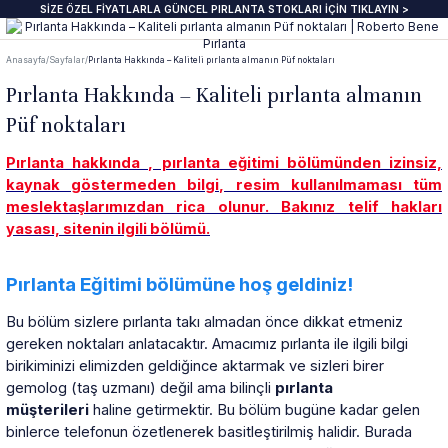
SİZE ÖZEL FİYATLARLA GÜNCEL PIRLANTA STOKLARI İÇİN TIKLAYIN >
Geri Dön
Geri Dön
Geri Dön
Geri Dön
Geri Dön
Geri Dön
Geri Dön
Geri Dön
Anasayfa
Sayfalar
Pırlanta Hakkında – Kaliteli pırlanta almanın Püf noktaları
anta Yüzük
zük
ye
pe
klik
e Journal
Pırlanta Beştaş Yüzük
Pırlanta Renkli Taşlı Kolye
Pırlanta Renkli Taşlı Küpe
Pırlanta Renkli Taşlı Bileklik
Pırlanta Hakkında – Kaliteli pırlanta almanın
Püf noktaları
ektaş Yüzükler GIA & HRD
aş Yüzük
aş Kolye
aş Küpe
lu Bileklik
beri
7 Taş Pırlanta ve Yarım Yur Yüzükl
Fantezi Kolye
Fantazi küpeler
Tasarım Bileklikler
Pırlanta hakkında , pırlanta eğitimi bölümünden izinsiz,
kaynak göstermeden bilgi, resim kullanılmaması tüm
 Üzeri Pırlanta Tektaş Yüzük
t Yüzük
t Kolye
t Küpe
 Bileklik
ns
ümü
ında
Pırlanta Tria Yüzük
Pırlanta Setler
İnci küpe
Set Bileklikler
meslektaşlarımızdan rica olunur. Bakınız telif hakları
yasası, sitenin ilgili bölümü.
ektaş
i Taşlı Yüzük
i Taşlı Kolye
a Küpe
 Taşlı Bileklik
nü
İnci Kolye
Pırlanta Eğitimi bölümüne hoş geldiniz!
m Tektaş
mtur Yüzük
anlık
i Taşlı Küpe
 Bileklik
s
Bu bölüm sizlere pırlanta takı almadan önce dikkat etmeniz
ur Yüzük
olu Gerdanlık
t Küpe
t Bileklik
gereken noktaları anlatacaktır. Amacımız pırlanta ile ilgili bilgi
birikiminizi elimizden geldiğince aktarmak ve sizleri birer
gemolog (taş uzmanı) değil ama bilinçli
pırlanta
t Yüzük
t Kolye
üt Küpe
Bileklik
si
müşterileri
haline getirmektir. Bu bölüm bugüne kadar gelen
binlerce telefonun özetlenerek basitleştirilmiş halidir. Burada
üt Yüzük
üt Kolye
 Küpe
ediye