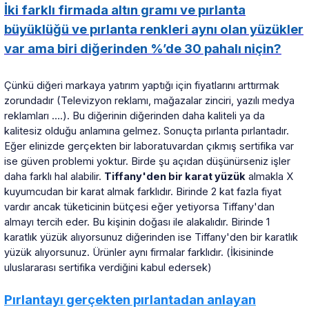
İki farklı firmada altın gramı ve pırlanta
büyüklüğü ve pırlanta renkleri aynı olan yüzükler
var ama biri diğerinden %’de 30 pahalı niçin?
Çünkü diğeri markaya yatırım yaptığı için fiyatlarını arttırmak
zorundadır (Televizyon reklamı, mağazalar zinciri, yazılı medya
reklamları ….). Bu diğerinin diğerinden daha kaliteli ya da
kalitesiz olduğu anlamına gelmez. Sonuçta pırlanta pırlantadır.
Eğer elinizde gerçekten bir laboratuvardan çıkmış sertifika var
ise güven problemi yoktur. Birde şu açıdan düşünürseniz işler
daha farklı hal alabilir.
Tiffany'den bir karat yüzük
almakla X
kuyumcudan bir karat almak farklıdır. Birinde 2 kat fazla fiyat
vardır ancak tüketicinin bütçesi eğer yetiyorsa Tiffany'dan
almayı tercih eder. Bu kişinin doğası ile alakalıdır. Birinde 1
karatlık yüzük alıyorsunuz diğerinden ise Tiffany'den bir karatlık
yüzük alıyorsunuz. Ürünler aynı firmalar farklıdır. (İkisininde
uluslararası sertifika verdiğini kabul edersek)
Pırlantayı gerçekten pırlantadan anlayan