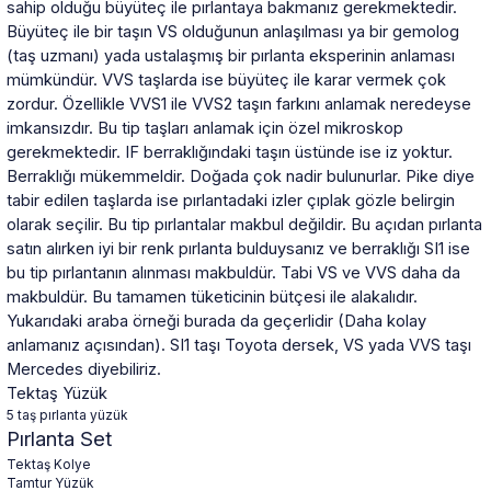
sahip olduğu büyüteç ile pırlantaya bakmanız gerekmektedir.
Büyüteç ile bir taşın VS olduğunun anlaşılması ya bir gemolog
(taş uzmanı) yada ustalaşmış bir pırlanta eksperinin anlaması
mümkündür. VVS taşlarda ise büyüteç ile karar vermek çok
zordur. Özellikle VVS1 ile VVS2 taşın farkını anlamak neredeyse
imkansızdır. Bu tip taşları anlamak için özel mikroskop
gerekmektedir. IF berraklığındaki taşın üstünde ise iz yoktur.
Berraklığı mükemmeldir. Doğada çok nadir bulunurlar. Pike diye
tabir edilen taşlarda ise pırlantadaki izler çıplak gözle belirgin
olarak seçilir. Bu tip pırlantalar makbul değildir. Bu açıdan pırlanta
satın alırken iyi bir renk pırlanta bulduysanız ve berraklığı SI1 ise
bu tip pırlantanın alınması makbuldür. Tabi VS ve VVS daha da
makbuldür. Bu tamamen tüketicinin bütçesi ile alakalıdır.
Yukarıdaki araba örneği burada da geçerlidir (Daha kolay
anlamanız açısından). SI1 taşı Toyota dersek, VS yada VVS taşı
Mercedes diyebiliriz.
Tektaş Yüzük
5 taş pırlanta yüzük
Pırlanta Set
Tektaş Kolye
Tamtur Yüzük