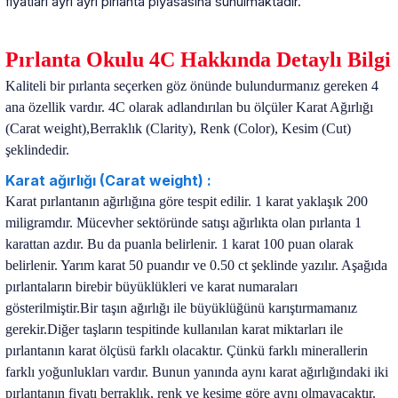
fiyatları ayrı ayrı pırlanta piyasasına sunulmaktadır.
Pırlanta Okulu 4C Hakkında Detaylı Bilgi
Kaliteli bir pırlanta seçerken göz önünde bulundurmanız gereken 4
ana özellik vardır. 4C olarak adlandırılan bu ölçüler Karat Ağırlığı
(Carat weight),Berraklık (Clarity), Renk (Color), Kesim (Cut)
şeklindedir.
Karat ağırlığı (Carat weight) :
Karat pırlantanın ağırlığına göre tespit edilir. 1 karat yaklaşık 200
miligramdır. Mücevher sektöründe satışı ağırlıkta olan pırlanta 1
karattan azdır. Bu da puanla belirlenir. 1 karat 100 puan olarak
belirlenir. Yarım karat 50 puandır ve 0.50 ct şeklinde yazılır. Aşağıda
pırlantaların birebir büyüklükleri ve karat numaraları
gösterilmiştir.Bir taşın ağırlığı ile büyüklüğünü karıştırmamanız
gerekir.Diğer taşların tespitinde kullanılan karat miktarları ile
pırlantanın karat ölçüsü farklı olacaktır. Çünkü farklı minerallerin
farklı yoğunlukları vardır. Bunun yanında aynı karat ağırlığındaki iki
pırlantanın fiyatı berraklık, renk ve kesime göre aynı olmayacaktır.