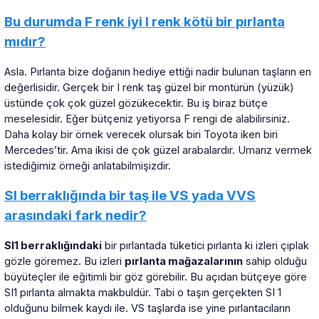
Bu durumda F renk iyi I renk kötü bir pırlanta
mıdır?
Asla. Pırlanta bize doğanın hediye ettiği nadir bulunan taşların en
değerlisidir. Gerçek bir I renk taş güzel bir montürün (yüzük)
üstünde çok çok güzel gözükecektir. Bu iş biraz bütçe
meselesidir. Eğer bütçeniz yetiyorsa F rengi de alabilirsiniz.
Daha kolay bir örnek verecek olursak biri Toyota iken biri
Mercedes’tir. Ama ikisi de çok güzel arabalardır. Umarız vermek
istediğimiz örneği anlatabilmişizdir.
SI berraklığında bir taş ile VS yada VVS
arasındaki fark nedir?
SI1 berraklığındaki
bir pırlantada tüketici pırlanta ki izleri çıplak
gözle göremez. Bu izleri
pırlanta mağazalarının
sahip olduğu
büyüteçler ile eğitimli bir göz görebilir. Bu açıdan bütçeye göre
SI1 pırlanta almakta makbuldür. Tabi o taşın gerçekten SI 1
olduğunu bilmek kaydı ile. VS taşlarda ise yine pırlantacıların