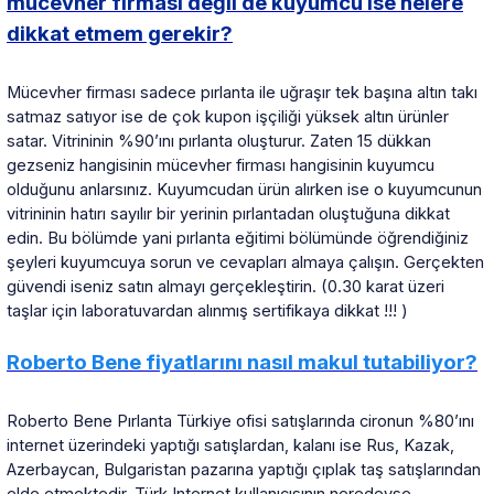
mücevher firması değil de kuyumcu ise nelere
dikkat etmem gerekir?
Mücevher firması sadece pırlanta ile uğraşır tek başına altın takı
satmaz satıyor ise de çok kupon işçiliği yüksek altın ürünler
satar. Vitrininin %90’ını pırlanta oluşturur. Zaten 15 dükkan
gezseniz hangisinin mücevher firması hangisinin kuyumcu
olduğunu anlarsınız. Kuyumcudan ürün alırken ise o kuyumcunun
vitrininin hatırı sayılır bir yerinin pırlantadan oluştuğuna dikkat
edin. Bu bölümde yani pırlanta eğitimi bölümünde öğrendiğiniz
şeyleri kuyumcuya sorun ve cevapları almaya çalışın. Gerçekten
güvendi iseniz satın almayı gerçekleştirin. (0.30 karat üzeri
taşlar için laboratuvardan alınmış sertifikaya dikkat !!! )
Roberto Bene fiyatlarını nasıl makul tutabiliyor?
Roberto Bene Pırlanta Türkiye ofisi satışlarında cironun %80’ını
internet üzerindeki yaptığı satışlardan, kalanı ise Rus, Kazak,
Azerbaycan, Bulgaristan pazarına yaptığı çıplak taş satışlarından