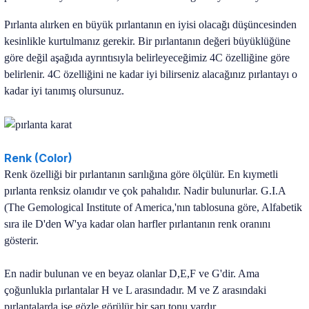
Pırlanta alırken en büyük pırlantanın en iyisi olacağı düşüncesinden
kesinlikle kurtulmanız gerekir. Bir pırlantanın değeri büyüklüğüne
göre değil aşağıda ayrıntısıyla belirleyeceğimiz 4C özelliğine göre
belirlenir. 4C özelliğini ne kadar iyi bilirseniz alacağınız pırlantayı o
kadar iyi tanımış olursunuz.
Renk (Color)
Renk özelliği bir pırlantanın sarılığına göre ölçülür. En kıymetli
pırlanta renksiz olanıdır ve çok pahalıdır. Nadir bulunurlar. G.I.A
(The Gemological Institute of America,'nın tablosuna göre, Alfabetik
sıra ile D'den W'ya kadar olan harfler pırlantanın renk oranını
gösterir.
En nadir bulunan ve en beyaz olanlar D,E,F ve G'dir. Ama
çoğunlukla pırlantalar H ve L arasındadır. M ve Z arasındaki
pırlantalarda ise gözle görülür bir sarı tonu vardır.