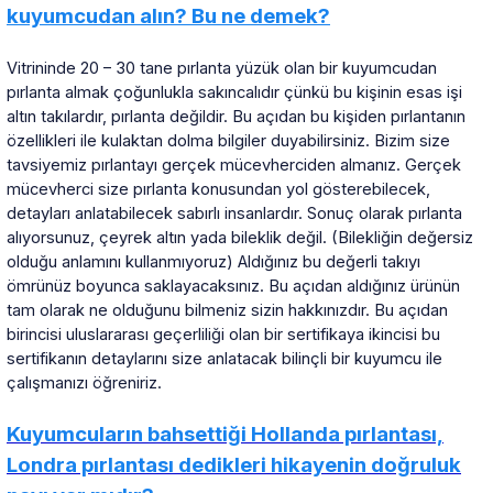
kuyumcudan alın? Bu ne demek?
Vitrininde 20 – 30 tane pırlanta yüzük olan bir kuyumcudan
pırlanta almak çoğunlukla sakıncalıdır çünkü bu kişinin esas işi
altın takılardır, pırlanta değildir. Bu açıdan bu kişiden pırlantanın
özellikleri ile kulaktan dolma bilgiler duyabilirsiniz. Bizim size
tavsiyemiz pırlantayı gerçek mücevherciden almanız. Gerçek
mücevherci size pırlanta konusundan yol gösterebilecek,
detayları anlatabilecek sabırlı insanlardır. Sonuç olarak pırlanta
alıyorsunuz, çeyrek altın yada bileklik değil. (Bilekliğin değersiz
olduğu anlamını kullanmıyoruz) Aldığınız bu değerli takıyı
ömrünüz boyunca saklayacaksınız. Bu açıdan aldığınız ürünün
tam olarak ne olduğunu bilmeniz sizin hakkınızdır. Bu açıdan
birincisi uluslararası geçerliliği olan bir sertifikaya ikincisi bu
sertifikanın detaylarını size anlatacak bilinçli bir kuyumcu ile
çalışmanızı öğreniriz.
Kuyumcuların bahsettiği Hollanda pırlantası,
Londra pırlantası dedikleri hikayenin doğruluk